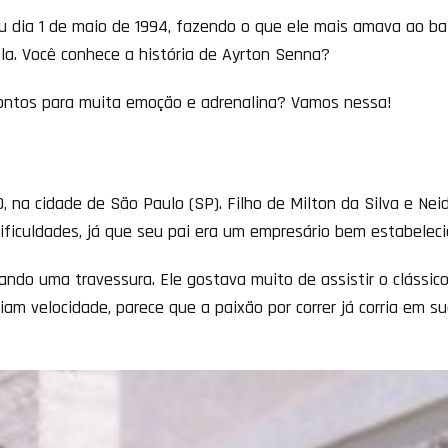
u dia 1 de maio de 1994, fazendo o que ele mais amava ao b
la. Você conhece a história de Ayrton Senna?
rontos para muita emoção e adrenalina? Vamos nessa!
, na cidade de São Paulo (SP). Filho de Milton da Silva e Ne
dificuldades, já que seu pai era um empresário bem estabelec
ndo uma travessura. Ele gostava muito de assistir o clássic
am velocidade, parece que a paixão por correr já corria em s