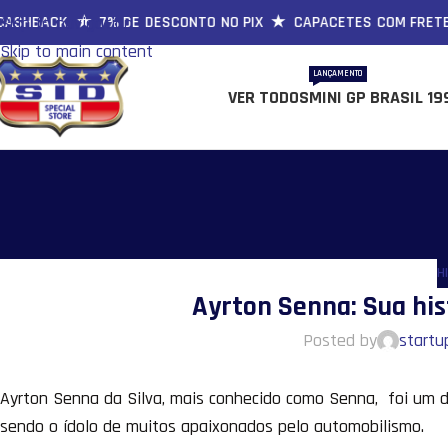
ACK ★ 7% DE DESCONTO NO PIX ★ CAPACETES COM FRETE GRÁT
Skip to navigation
Skip to main content
LANÇAMENTO
VER TODOS
MINI GP BRASIL 19
H
Ayrton Senna: Sua his
Posted by
startu
Ayrton Senna da Silva, mais conhecido como Senna, foi um d
sendo o ídolo de muitos apaixonados pelo automobilismo.