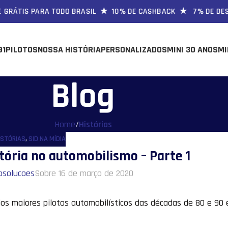
IS PARA TODO BRASIL ★ 10% DE CASHBACK ★ 7% DE DESCONTO
91
PILOTOS
NOSSA HISTÓRIA
PERSONALIZADOS
MINI 30 ANOS
MI
Blog
Home
/
Histórias
ISTÓRIAS
,
SID NA MÍDIA
tória no automobilismo – Parte 1
psolucoes
Sobre 16 de março de 2020
os maiores pilotos automobilísticos das décadas de 80 e 90 