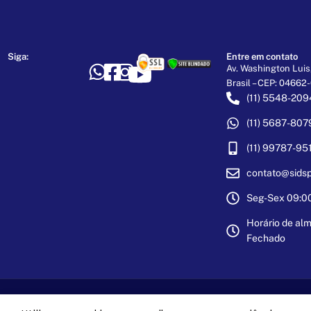
Siga:
Entre em contato
Av. Washington Luis,
Brasil – CEP: 04662
(11) 5548-209
(11) 5687-807
(11) 99787-95
contato@sidsp
Seg-Sex 09:00 
Horário de alm
Fechado
SID SPECIAL PAINT 