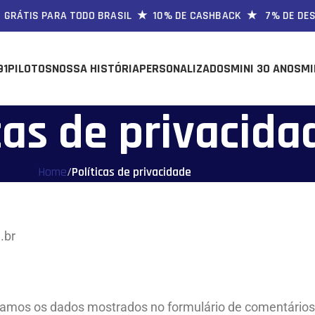
GRÁTIS PARA TODO BRASIL ★ 10% DE CASHBACK ★ 7% DE DESC
91
PILOTOS
NOSSA HISTÓRIA
PERSONALIZADOS
MINI 30 ANOS
MI
cas de privacida
Home
/
Políticas de privacidade
.br
etamos os dados mostrados no formulário de comentários