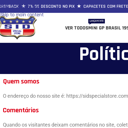
ASHBACK ★ 7% DE DESCONTO NO PIX ★ CAPACETES COM FRETE 
Skip to navigation
Skip to main content
LANÇAMENTO
VER TODOS
MINI GP BRASIL 19
Políti
Quem somos
O endereço do nosso site é: https://sidspecialstore.com
Comentários
Quando os visitantes deixam comentários no site, col