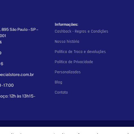
Informações:
 895 São Paulo – SP –
Cashback - Regras e Condições
-001
Nossa história
4
Política de Troca e devoluções
9
Política de Privacidade
16
Personalizados
ecialstore.com.br
Blog
- 17:00
Contato
oço: 12h às 13h15 -
LTDA 2025 © - 01.133.544/0001-94. Desenvolvido por
Startup Soluçõe