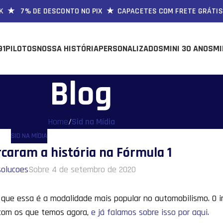
★ 7% DE DESCONTO NO PIX ★ CAPACETES COM FRETE GRÁTIS PA
91
PILOTOS
NOSSA HISTÓRIA
PERSONALIZADOS
MINI 30 ANOS
MI
Blog
Home
/
Sid na Mídia
SID NA MÍDIA
caram a história na Fórmula 1
solucoes
Sobre 4 de setembro de 2020
 que essa é a modalidade mais popular no automobilismo. O in
s com os que temos agora,
e já falamos sobre isso por aqui.