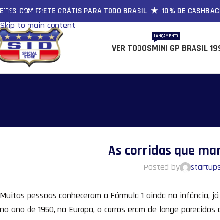
S COM FRETE GRÁTIS PARA TODO BRASIL ★ 10% DE CASHBACK 
Skip to navigation
Skip to main content
LANÇAMENTO
VER TODOS
MINI GP BRASIL 19
As corridas que mar
Posted by
startup
Muitas pessoas conheceram a Fórmula 1 ainda na infância, já
no ano de 1950, na Europa, o carros eram de longe parecido