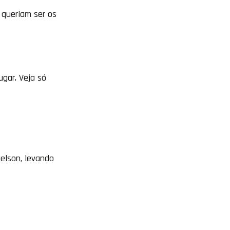
s queriam ser os
gar. Veja só
Nelson, levando