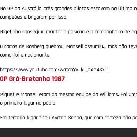
No GP da Austrália, três grandes pilotos estavam na última co
campeões e brigaram por isso.
Nigel não conseguiu manter a posição e o companheiro de e
O carros de Rosberg quebrou, Mansell assumiu… mas não teve 
como foi emocionante:
https://www.youtube.com/watch?v=kL_b4e4XxTI
GP Grã-Bretanha 1987
Piquet e Mansell eram da mesma equipe da Williams. Foi uma 
o primeiro lugar no pódio.
Em terceiro lugar ficou Ayrton Senna, que com certeza não p