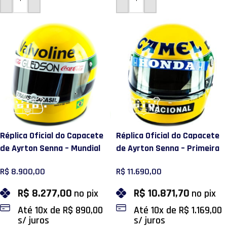
ADICIONAR AO CARRINHO
ADICIONAR AO CARRINHO
Réplica Oficial do Capacete
Réplica Oficial do Capacete
de Ayrton Senna – Mundial
de Ayrton Senna – Primeira
de Kart 1979
Vitória em Mônaco 1987
R$
8.900,00
R$
11.690,00
R$
8.277,00
R$
10.871,70
no pix
no pix
Até
10
x de
R$
890,00
Até
10
x de
R$
1.169,00
s/ juros
s/ juros