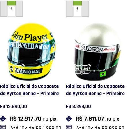
ADICIONAR AO CARRINHO
ADICIONAR AO CARRINHO
Réplica Oficial do Capacete
Réplica Oficial do Capacete
de Ayrton Senna – Primeira
de Ayrton Senna – Primeiro
Vitória na F1 1985
Mundial de Kart Le Mans
R$
13.890,00
R$
8.399,00
1978
R$
12.917,70
R$
7.811,07
no pix
no pix
Até
10
x de
R$
1.389,00
Até
10
x de
R$
839,90