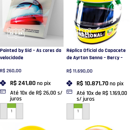
Painted by Sid – As cores da
Réplica Oficial do Capacete
velocidade
de Ayrton Senna – Bercy –
1993
R$
260,00
R$
11.690,00
R$
241,80
R$
10.871,70
no pix
no pix
Até
10
x de
R$
26,00
s/
Até
10
x de
R$
1.169,00
juros
s/ juros
ADICIONAR AO CARRINHO
ADICIONAR AO CARRINHO