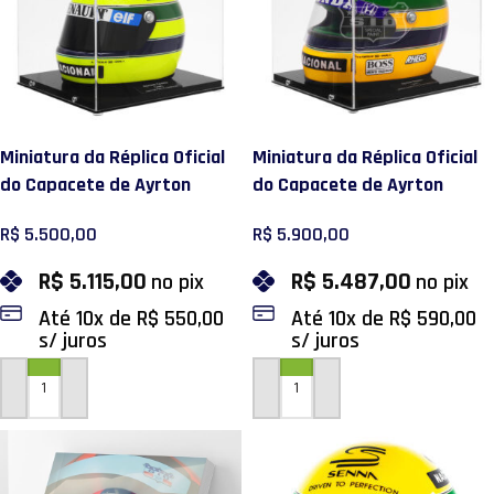
Miniatura da Réplica Oficial
Miniatura da Réplica Oficial
do Capacete de Ayrton
do Capacete de Ayrton
Senna – Primeira Vitória
Senna – GP Brasil 1991
R$
5.500,00
R$
5.900,00
R$
5.115,00
R$
5.487,00
no pix
no pix
Até
10
x de
R$
550,00
Até
10
x de
R$
590,00
s/ juros
s/ juros
ADICIONAR AO CARRINHO
ADICIONAR AO CARRINHO