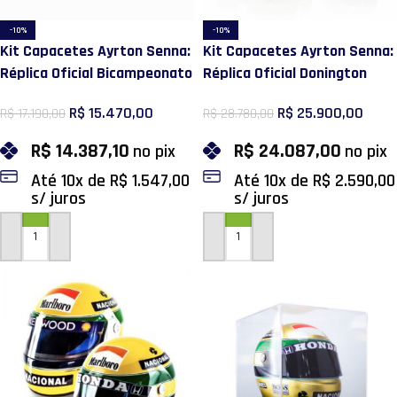
-10%
-10%
Kit Capacetes Ayrton Senna:
Kit Capacetes Ayrton Senna:
Réplica Oficial Bicampeonato
Réplica Oficial Donington
Mundial 1990 e Miniatura
Park 1993 e Miniatura 30
R$
15.470,00
R$
25.900,00
R$
17.190,00
R$
28.780,00
Primeira Vitória 1985
anos de legado
R$
14.387,10
R$
24.087,00
no pix
no pix
Até
10
x de
R$
1.547,00
Até
10
x de
R$
2.590,00
s/ juros
s/ juros
ADICIONAR AO CARRINHO
ADICIONAR AO CARRINHO