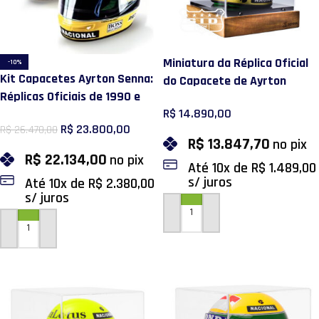
Miniatura da Réplica Oficial
-10%
Kit Capacetes Ayrton Senna:
do Capacete de Ayrton
Réplicas Oficiais de 1990 e
Senna – 30 anos de Legado
R$
14.890,00
1993
R$
23.800,00
R$
26.470,00
R$
13.847,70
no pix
R$
22.134,00
no pix
Até
10
x de
R$
1.489,00
s/ juros
Até
10
x de
R$
2.380,00
s/ juros
ADICIONAR AO CARRINHO
ADICIONAR AO CARRINHO