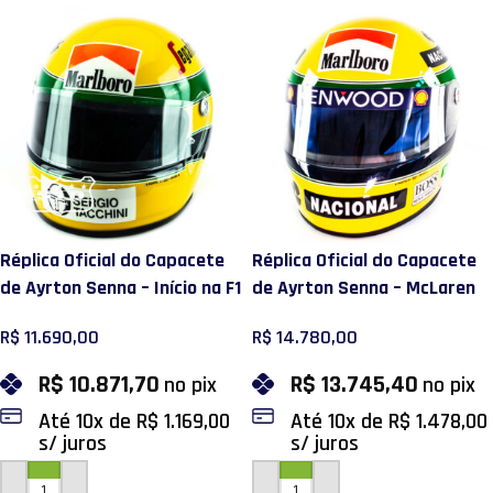
Réplica Oficial do Capacete
Réplica Oficial do Capacete
de Ayrton Senna – Início na F1
de Ayrton Senna – McLaren
1984
1993
R$
11.690,00
R$
14.780,00
R$
10.871,70
R$
13.745,40
no pix
no pix
Até
10
x de
R$
1.169,00
Até
10
x de
R$
1.478,00
s/ juros
s/ juros