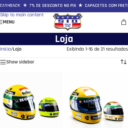
ASHBACK ★ 7% DE DESCONTO NO PIX ★ CAPACETES COM FRETE 
Skip to navigation
Skip to main content
MENU
Loja
Início
/
Loja
Exibindo 1–16 de 21 resultados
Show sidebar