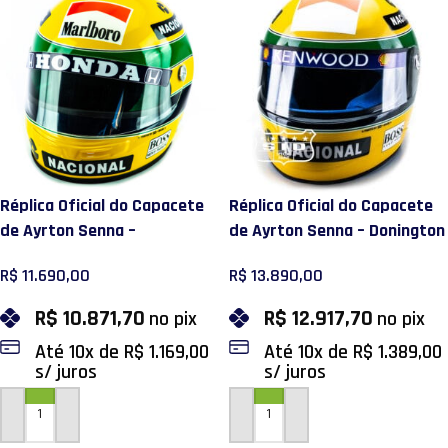
Réplica Oficial do Capacete
Réplica Oficial do Capacete
de Ayrton Senna –
de Ayrton Senna – Donington
Bicampeonato Mundial 1990
Park 1993
R$
11.690,00
R$
13.890,00
R$
10.871,70
R$
12.917,70
no pix
no pix
Até
10
x de
R$
1.169,00
Até
10
x de
R$
1.389,00
s/ juros
s/ juros
ADICIONAR AO CARRINHO
ADICIONAR AO CARRINHO