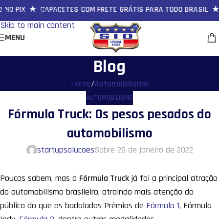
NO PIX ★ CAPACETES COM FRETE GRÁTIS PARA TODO BRASIL ★ 
Skip to navigation
Skip to main content
MENU
Blog
Home
/
Automobilismo
AUTOMOBILISMO
Fórmula Truck: Os pesos pesados do
automobilismo
startupsolucoes
Sobre 28 de janeiro de 2022
Poucos sabem, mas a
Fórmula Truck
já foi a principal atração
do automobilismo brasileiro, atraindo mais atenção do
público do que os badalados Prêmios de
Fórmula 1
, Fórmula