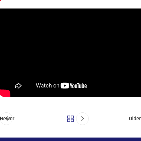
Newer
Older