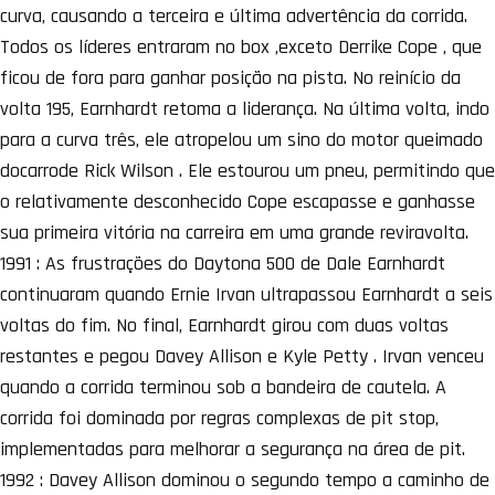
curva, causando a terceira e última advertência da corrida.
Todos os líderes entraram no box ,exceto Derrike Cope , que
ficou de fora para ganhar posição na pista. No reinício da
volta 195, Earnhardt retoma a liderança. Na última volta, indo
para a curva três, ele atropelou um sino do motor queimado
docarrode Rick Wilson . Ele estourou um pneu, permitindo que
o relativamente desconhecido Cope escapasse e ganhasse
sua primeira vitória na carreira em uma grande reviravolta.
1991 : As frustrações do Daytona 500 de Dale Earnhardt
continuaram quando Ernie Irvan ultrapassou Earnhardt a seis
voltas do fim. No final, Earnhardt girou com duas voltas
restantes e pegou Davey Allison e Kyle Petty . Irvan venceu
quando a corrida terminou sob a bandeira de cautela. A
corrida foi dominada por regras complexas de pit stop,
implementadas para melhorar a segurança na área de pit.
1992 : Davey Allison dominou o segundo tempo a caminho de