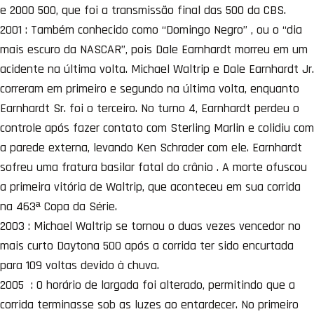
e 2000 500, que foi a transmissão final das 500 da CBS.
2001 : Também conhecido como “Domingo Negro” , ou o “dia
mais escuro da NASCAR”, pois Dale Earnhardt morreu em um
acidente na última volta. Michael Waltrip e Dale Earnhardt Jr.
correram em primeiro e segundo na última volta, enquanto
Earnhardt Sr. foi o terceiro. No turno 4, Earnhardt perdeu o
controle após fazer contato com Sterling Marlin e colidiu com
a parede externa, levando Ken Schrader com ele. Earnhardt
sofreu uma fratura basilar fatal do crânio . A morte ofuscou
a primeira vitória de Waltrip, que aconteceu em sua corrida
na 463ª Copa da Série.
2003 : Michael Waltrip se tornou o duas vezes vencedor no
mais curto Daytona 500 após a corrida ter sido encurtada
para 109 voltas devido à chuva.
2005 : O horário de largada foi alterado, permitindo que a
corrida terminasse sob as luzes ao entardecer. No primeiro