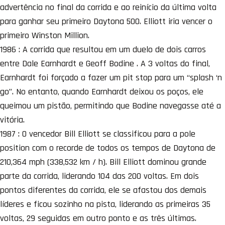
advertência no final da corrida e ao reinício da última volta
para ganhar seu primeiro Daytona 500. Elliott iria vencer o
primeiro Winston Million.
1986 : A corrida que resultou em um duelo de dois carros
entre Dale Earnhardt e Geoff Bodine . A 3 voltas do final,
Earnhardt foi forçado a fazer um pit stop para um “splash ‘n
go”. No entanto, quando Earnhardt deixou os poços, ele
queimou um pistão, permitindo que Bodine navegasse até a
vitória.
1987 : O vencedor Bill Elliott se classificou para a pole
position com o recorde de todos os tempos de Daytona de
210,364 mph (338,532 km / h). Bill Elliott dominou grande
parte da corrida, liderando 104 das 200 voltas. Em dois
pontos diferentes da corrida, ele se afastou dos demais
líderes e ficou sozinho na pista, liderando as primeiras 35
voltas, 29 seguidas em outro ponto e as três últimas.