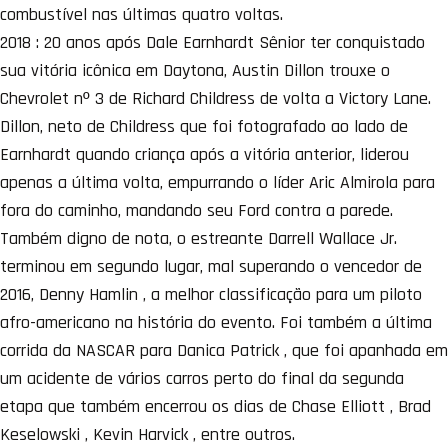
combustível nas últimas quatro voltas.
2018 : 20 anos após Dale Earnhardt Sênior ter conquistado
sua vitória icônica em Daytona, Austin Dillon trouxe o
Chevrolet nº 3 de Richard Childress de volta a Victory Lane.
Dillon, neto de Childress que foi fotografado ao lado de
Earnhardt quando criança após a vitória anterior, liderou
apenas a última volta, empurrando o líder Aric Almirola para
fora do caminho, mandando seu Ford contra a parede.
Também digno de nota, o estreante Darrell Wallace Jr.
terminou em segundo lugar, mal superando o vencedor de
2016, Denny Hamlin , a melhor classificação para um piloto
afro-americano na história do evento. Foi também a última
corrida da NASCAR para Danica Patrick , que foi apanhada em
um acidente de vários carros perto do final da segunda
etapa que também encerrou os dias de Chase Elliott , Brad
Keselowski , Kevin Harvick , entre outros.