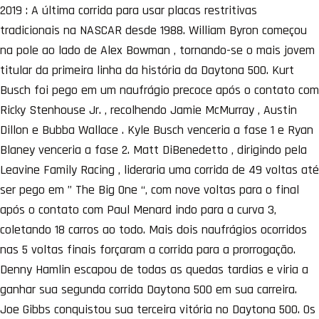
2019 : A última corrida para usar placas restritivas
tradicionais na NASCAR desde 1988. William Byron começou
na pole ao lado de Alex Bowman , tornando-se o mais jovem
titular da primeira linha da história da Daytona 500. Kurt
Busch foi pego em um naufrágio precoce após o contato com
Ricky Stenhouse Jr. , recolhendo Jamie McMurray , Austin
Dillon e Bubba Wallace . Kyle Busch venceria a fase 1 e Ryan
Blaney venceria a fase 2. Matt DiBenedetto , dirigindo pela
Leavine Family Racing , lideraria uma corrida de 49 voltas até
ser pego em ” The Big One “, com nove voltas para o final
após o contato com Paul Menard indo para a curva 3,
coletando 18 carros ao todo. Mais dois naufrágios ocorridos
nas 5 voltas finais forçaram a corrida para a prorrogação.
Denny Hamlin escapou de todas as quedas tardias e viria a
ganhar sua segunda corrida Daytona 500 em sua carreira.
Joe Gibbs conquistou sua terceira vitória no Daytona 500. Os