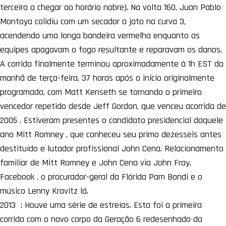
terceira a chegar ao horário nobre). Na volta 160, Juan Pablo
Montoya colidiu com um secador a jato na curva 3,
acendendo uma longa bandeira vermelha enquanto as
equipes apagavam o fogo resultante e reparavam os danos.
A corrida finalmente terminou aproximadamente à 1h EST da
manhã de terça-feira, 37 horas após o início originalmente
programado, com Matt Kenseth se tornando o primeiro
vencedor repetido desde Jeff Gordon, que venceu acorrida de
2005 . Estiveram presentes o candidato presidencial daquele
ano Mitt Romney , que conheceu seu primo dezesseis antes
destituído e lutador profissional John Cena. Relacionamento
familiar de Mitt Romney e John Cena via John Fray.
Facebook , o procurador-geral da Flórida Pam Bondi e o
músico Lenny Kravitz lá.
2013 : Houve uma série de estreias. Esta foi a primeira
corrida com o novo corpo da Geração 6 redesenhado da