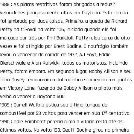
1988 : As placas restritivas foram obrigadas a reduzir
velocidades perigosamente altas em Daytona. Esta corrida
foi lembrada por duas coisas. Primeiro, a queda de Richard
Petty na tri-oval na volta 106, iniciada quando ele foi
marcado por trás por Phil Barkdoll. Petty rolou cerca de oito
vezes e foi atingido por Brett Bodine. O naufrágio também
levou o vencedor da corrida de 1972, AJ Foyt, Eddie
Bierschwale e Alan Kulwicki. todos os motoristas, incluindo
Petty, foram embora. Em segundo lugar, Bobby Allison e seu
filho Davey terminaram a dobradinha e comemoraram juntos
em Victory Lane, fazendo de Bobby Allison o piloto mais
velho a vencer o Daytona 500.
1989 : Darrell Waltrip estica seu último tanque de
combustível por 53 voltas para vencer em sua 17ª tentativa.
1990 : Dale Earnhardt parecia rumo à vitória certa até as
últimas voltas. Na volta 193, Geoff Bodine girou na primeira