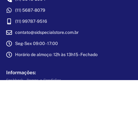
(11) 5687-8079
(11) 99787-9516
contato@sidspecialstore.com.br
Seg-Sex 09:00 - 17:00
Horário de almoço: 12h às 13h15 - Fechado
Informações:
Cashback - Regras e Condições
Nossa história
Política de Troca e devoluções
Política de Privacidade
Personalizados
Blog