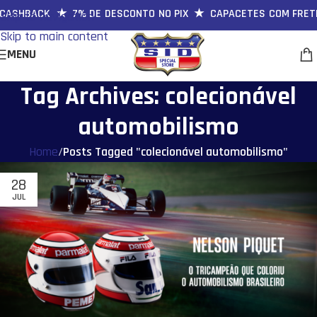
CASHBACK ★ 7% DE DESCONTO NO PIX ★ CAPACETES COM FRETE 
Skip to navigation
Skip to main content
MENU
Tag Archives: colecionável
automobilismo
Home
/
Posts Tagged "colecionável automobilismo"
28
JUL