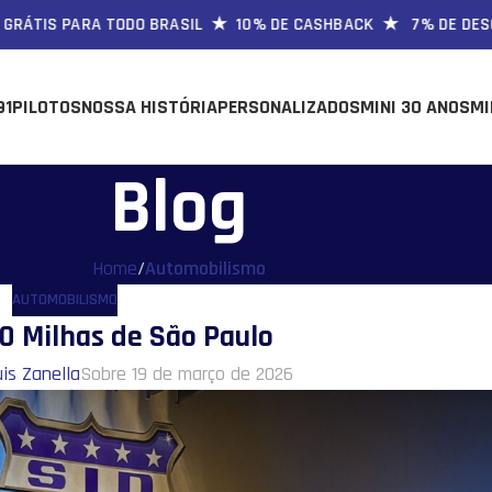
IS PARA TODO BRASIL ★ 10% DE CASHBACK ★ 7% DE DESCONTO
91
PILOTOS
NOSSA HISTÓRIA
PERSONALIZADOS
MINI 30 ANOS
MI
Blog
Home
/
Automobilismo
AUTOMOBILISMO
0 Milhas de São Paulo
is Zanella
Sobre 19 de março de 2026