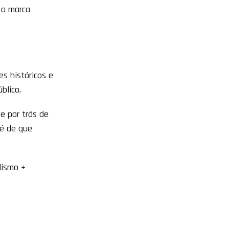
 a marca
es históricos e
blico.
te por trás de
 é de que
lismo +