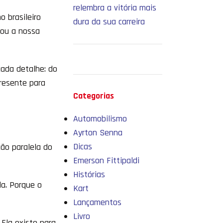
relembra a vitória mais
 brasileiro
dura da sua carreira
cou a nossa
cada detalhe: do
presente para
Categorias
Automobilismo
Ayrton Senna
Dicas
ção paralela do
Emerson Fittipaldi
Histórias
da. Porque o
Kart
Lançamentos
Livro
Ela existe para