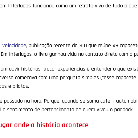
 em Interlagos funcionou como um retrato vivo de tudo o que
a Velocidade
, publicação recente da SID que reúne 48 capacet
m Interlagos, o livro ganhou vida no contato direto com o pú
am ouvir histórias, trocar experiências e entender o que exis
onversa começava com uma pergunta simples (“esse capacete
as e pilotos.
é passado na hora. Porque, quando se soma café + automobi
cil e sentimento de pertencimento de quem viveu o paddock.
ugar onde a história acontece