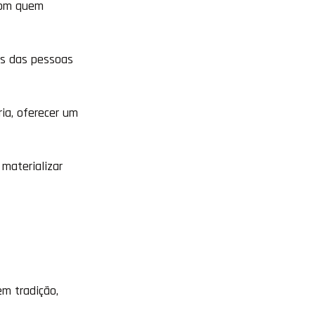
 com quem
os das pessoas
ia, oferecer um
materializar
em tradição,