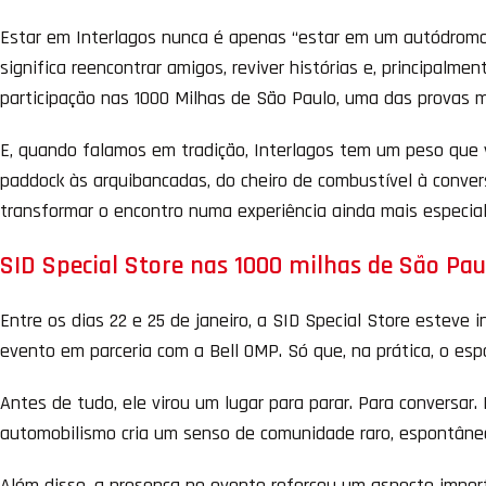
Estar em Interlagos nunca é apenas “estar em um autódromo”.
significa reencontrar amigos, reviver histórias e, principalm
participação nas 1000 Milhas de São Paulo, uma das provas ma
E, quando falamos em tradição, Interlagos tem um peso que va
paddock às arquibancadas, do cheiro de combustível à convers
transformar o encontro numa experiência ainda mais especial
SID Special Store nas 1000 milhas de São Pau
Entre os dias 22 e 25 de janeiro, a SID Special Store esteve
evento em parceria com a Bell OMP. Só que, na prática, o es
Antes de tudo, ele virou um lugar para parar. Para conversar
automobilismo cria um senso de comunidade raro, espontâne
Além disso, a presença no evento reforçou um aspecto import