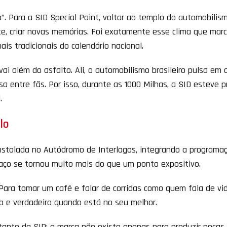
 Para a SID Special Paint, voltar ao templo do automobilismo
ente, criar novas memórias. Foi exatamente esse clima que mar
is tradicionais do calendário nacional.
i além do asfalto. Ali, o automobilismo brasileiro pulsa em 
a entre fãs. Por isso, durante as 1000 Milhas, a SID esteve 
.
lo
 instalada no Autódromo de Interlagos, integrando a programa
paço se tornou muito mais do que um ponto expositivo.
. Para tomar um café e falar de corridas como quem fala de vi
o e verdadeiro quando está no seu melhor.
ante da SID: a marca não existe apenas para produzir peças. 