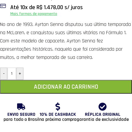
Até
10
x de
R$
1.478,00
s/ juros
Mais formas de pagamento
No ano de 1993, Ayrton Senna disputou sua última temporada
na McLaren, e conquistou suas últimas vitórias na Fórmula 1.
Com este modelo de capacete, Ayrton Senna fez
apresentações históricas, naquela que foi considerada por
muitos, a melhor temporada de sua carreira.
-
+
ADICIONAR AO CARRINHO
ENVIO SEGURO
10% DE CASHBACK
RÉPLICA ORIGINAL
para todo o Brasil
na próxima compra
garantia de exclusividade