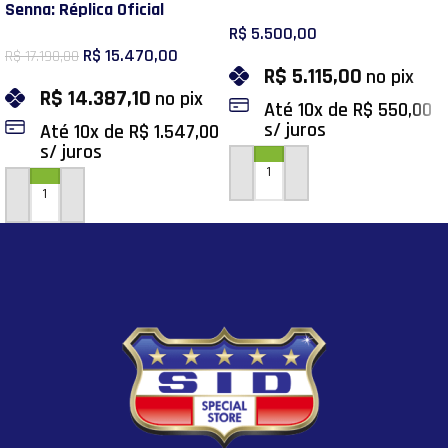
Senna: Réplica Oficial
Senna – Primeira Vitória
R$
5.500,00
Bicampeonato Mundial 1990
R$
15.470,00
R$
17.190,00
e Miniatura Primeira Vitória
R$
5.115,00
no pix
1985
R$
14.387,10
no pix
Até
10
x de
R$
550,00
s/ juros
Até
10
x de
R$
1.547,00
s/ juros
ADICIONAR AO CARRINHO
ADICIONAR AO CARRINHO