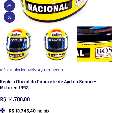
Veja em 360º
Clique para ampliar
Início
/
Colecionáveis
/
Ayrton Senna
Réplica Oficial do Capacete de Ayrton Senna –
McLaren 1993
R$
14.780,00
R$
13.745,40
no pix