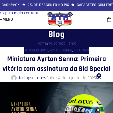
CASHBACK ★ 7% DE DESCONTO NO PIX ★ CAPACETES COM FRETE
Skip to navigation
Skip to main content
MENU
Blog
Home
/
Automobilismo
AUTOMOBILISMO
,
AYRTON SENNA
,
HISTÓRIAS
Miniatura Ayrton Senna: Primeira
vitória com assinatura da Sid Special
0
startupsolucoes
Sobre 4 de agosto de 2025