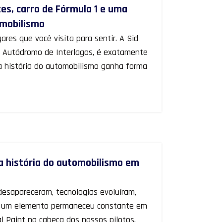
tes, carro de Fórmula 1 e uma
omobilismo
ares que você visita para sentir. A Sid
o Autódromo de Interlagos, é exatamente
a história do automobilismo ganha forma
a a história do automobilismo em
desapareceram, tecnologias evoluíram,
Mas um elemento permaneceu constante em
l Paint na cabeça dos nossos pilotos.