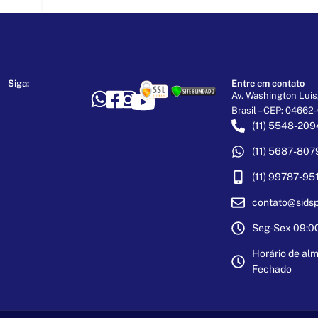
MAR
Siga:
Entre em contato
Av. Washington Luis,
Brasil – CEP: 04662
(11) 5548-209
(11) 5687-807
(11) 99787-95
contato@sidsp
Seg-Sex 09:00 
Horário de alm
Fechado