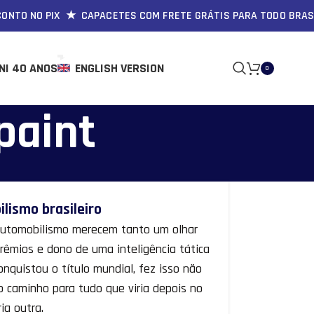
O NO PIX ★ CAPACETES COM FRETE GRÁTIS PARA TODO BRASIL
NI 40 ANOS
ENGLISH VERSION
0
 paint
lismo brasileiro
 automobilismo merecem tanto um olhar
rêmios e dono de uma inteligência tática
onquistou o título mundial, fez isso não
o caminho para tudo que viria depois no
ia outra.