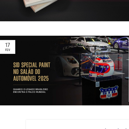
17
FEV