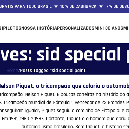
ÁTIS PARA TODO BRASIL ★ 10% DE CASHBACK ★ 7% DE DESCONT
91
PILOTOS
NOSSA HISTÓRIA
PERSONALIZADOS
MINI 30 ANOS
MI
ves: sid special
Home
/
Posts Tagged "sid special paint"
Nelson Piquet, o tricampeão que coloriu o automobi
ricampeão, Nelson Piquet. E poucas carreiras na história do
e. Tricampeão mundial de Fórmula 1, vencedor de 23 Grandes P
onseguiram igualar, Piquet seguiu o caminho de Fittipaldi e c
 Em 1981, 1983 e 1987. Portanto, Piquet é o homem que abriu 
automobilismo brasileiro. Sem Piquet, a história ser