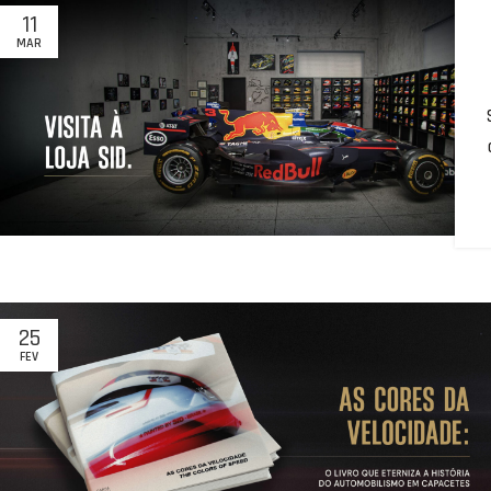
11
MAR
25
FEV