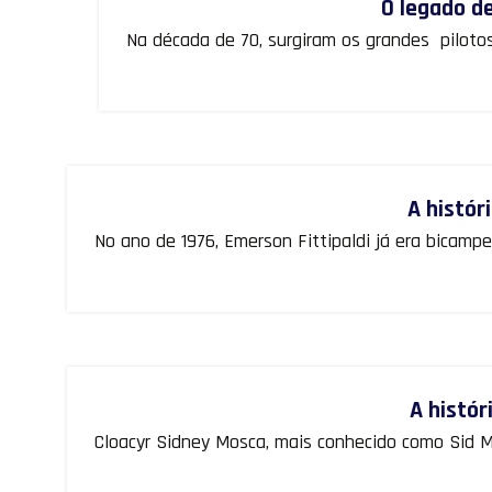
O legado de
Na década de 70, surgiram os grandes pilotos
01
JUL
A histór
No ano de 1976, Emerson Fittipaldi já era bicamp
29
MAIO
A histór
Cloacyr Sidney Mosca, mais conhecido como Sid Mo
04