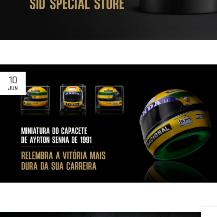
10
JUN