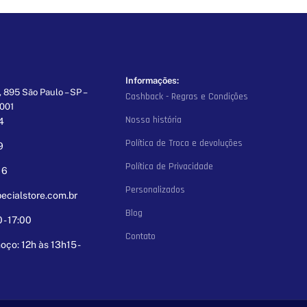
Informações:
 895 São Paulo – SP –
Cashback - Regras e Condições
-001
Nossa história
4
Política de Troca e devoluções
9
Política de Privacidade
16
Personalizados
ecialstore.com.br
Blog
- 17:00
Contato
oço: 12h às 13h15 -