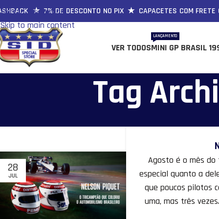
HBACK ★ 7% DE DESCONTO NO PIX ★ CAPACETES COM FRETE GR
Skip to navigation
Skip to main content
LANÇAMENTO
VER TODOS
MINI GP BRASIL 19
Tag Archi
Agosto é o mês do t
28
especial quanto a del
JUL
que poucos pilotos c
uma, mas três vezes.