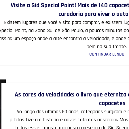
Visite a Sid Special Paint! Mais de 140 capace
curadoria para viver o aut
Existem lugares que você visita para comprar, e existem lug
Special Paint, na Zona Sul de São Paulo, a poucos minutos d
assim: um espaço onde a arte encontra a velocidade, e onde 
bem na sua frente.
CONTINUAR LENDO
As cores da velocidade: o livro que eterniz
capacetes
Ao longo dos últimos 50 anos, categorias surgiram e 
pilotos fizeram história e novos talentos nasceram. 
todas essas transformações: a presença da Sid Specia