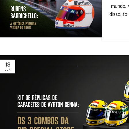
mundo. A
disso, f
18
JUN